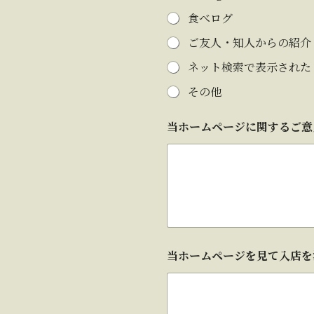
食べログ
ご友人・知人からの紹介
ネット検索で表示された
その他
当ホームページに関するご
当
当ホームページを見て入店を
ホ
ー
ム
ペ
ー